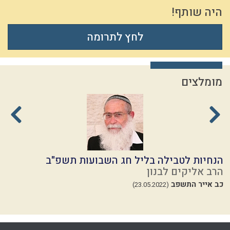
היה שותף!
לחץ לתרומה
מומלצים
הנחיות לטבילה בליל חג השבועות תשפ"ב
ת
הרב אליקים לבנון
ה
כב אייר התשפב
ז
(23.05.2022)
24