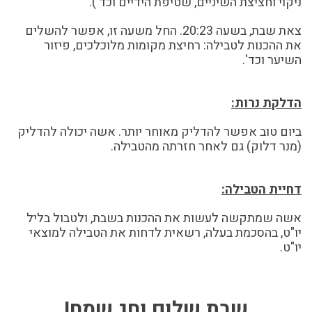
ניקוי וחציצת השיניים, שטיפת הידיים וכד').
צאת שבת, בשעה 20:23. החל משעה זו, אפשר להשלים
את ההכנות לטבילה: רחיצת מקומות מלוכלכים, פיזור
השיער וכד'.
הדלקת נרות:
ביום טוב אפשר להדליק מאוחר יותר. אשה יכולה להדליק
(מנר דלוק) גם לאחר חזרתה מהטבילה.
דחיית הטבילה:
אשה שמתקשה לעשות את ההכנות בשבת, ולטבול בליל
יו"ט, בהסכמת בעלה, רשאית לדחות את הטבילה למוצאי
יו"ט.
שבת שלום וחג שמח!