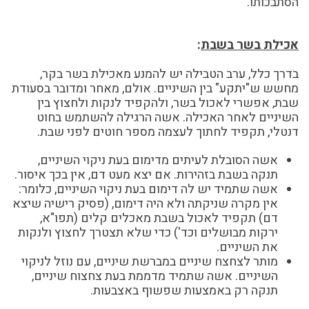
הסתבכותו.
אכילת בשר בשבת
:
בדרך כלל, ערב הטבילה יש להמנע מאכילת בשר בקר,
מחשש ש"יתקע" בין השיניים. אולם, מאחר ומדובר בסעודת
שבת, אפשרי לאכול בשר, ולהקפיד לנקות ולחצוץ בין
השיניים לאחר האכילה. אשה הרגילה להשתמש בחוט
דנטלי, תקפיד לחתוך לעצמה מספר חוטים לפני שבת.
אשה הסובלת לעיתים מדימום בעת ניקוי השיניים,
תנקה בשבת בזהירות. אם יצא מעט דם, אין בכך איסור.
אשה שתמיד יש לה דימום בעת ניקוי השיניים, כלומר:
אין מקרה שניקתה ולא היה דימום, (פסיק רישיה שיצא
דם) תקפיד לאכול בשבת מאכלים קלים (תפו"א,
ירקות מבושלים וכד') כדי שלא תצטרך לחצוץ ולנקות
את השיניים.
מותר לצחצח שיניים במברשת שיניים, עם נוזל לניקוי
השיניים. אשה שתמיד מדממת בעת צחצוח שיניים,
תנקה רק באמצעות שפשוף באצבעות.