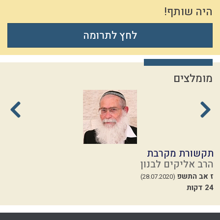
היה שותף!
לחץ לתרומה
מומלצים
תקשורת מקרבת
מ
הרב אליקים לבנון
ה
ז אב התשפ
י
(28.07.2020)
24 דקות