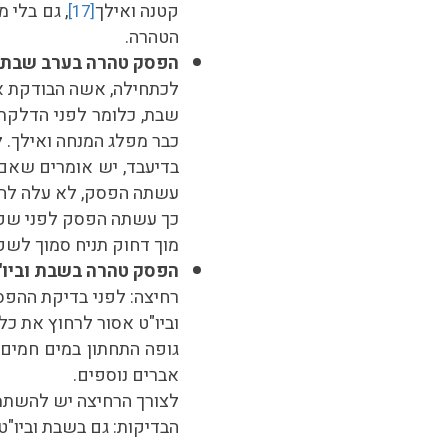
קטנה ואילך
, גם בלי 
[17]
הטהרה.
הפסק טהרה בערב שבת
לכתחילה, אשה הבודקת א
שבת, כלומר לפני הדלקת
כבר מפלג המנחה ואילך. 
בדיעבד, יש אומרים שאם 
עשתה הפסק, לא עלה לה
כך עשתה הפסק לפני שקי
מוך דחוק תניח סמוך לשק
הפסק טהרה בשבת וביו"
רחיצה: לפני בדיקת ההפס
וביו"ט אסור לרחוץ את כל
גופה התחתון במים חמים
אברים נוספים.
לצורך הרחיצה יש להשתמש
הבדיקות: גם בשבת וביו"ט