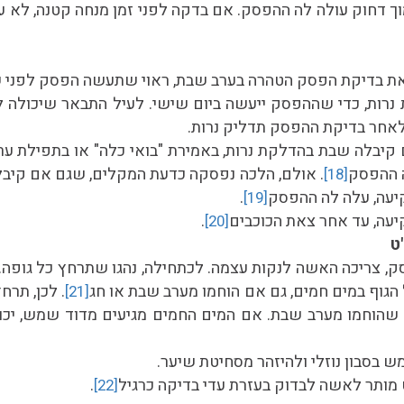
מוך דחוק עולה לה ההפסק. אם בדקה לפני זמן מנחה קטנה, לא 
ת בדיקת הפסק הטהרה בערב שבת, ראוי שתעשה הפסק לפני 
 נרות, כדי שההפסק ייעשה ביום שישי. לעיל התבאר שיכולה
לאחר בדיקת ההפסק תדליק נרות.
קיבלה שבת בהדלקת נרות, באמירת "בואי כלה" או בתפילת ערב
 ההפסק
. אולם, הלכה נפסקה כדעת המקלים, שגם אם קיב
[18]
עה, עלה לה ההפסק
.
[19]
יעה, עד אחר צאת הכוכבים
.
[20]
ט
ק, צריכה האשה לנקות עצמה. לכתחילה, נהגו שתרחץ כל גופה.
 הגוף במים חמים, גם אם הוחמו מערב שבת או חג
. לכן, תר
[21]
 שהוחמו מערב שבת. אם המים החמים מגיעים מדוד שמש, יכו
 בסבון נוזלי ולהיזהר מסחיטת שיער.
 מותר לאשה לבדוק בעזרת עדי בדיקה כרגיל
.
[22]