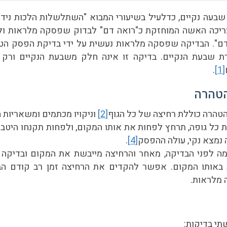
עה נקיים, כדלעיל בשיעורי המבוא "השתלשלות הלכות נידות
ריכה האשה המוחזקת כ"רואה דם" לבדוק שפסקה מלראות ול
דם". הבדיקה שפסקה מלראות נעשית על ידי בדיקת הפסק הט
 שבעת הנקיים. בדיקה זו אינה חלק משבעת הנקיים ורק 
.
[1]
טהרה
הרה כוללת רחיצה של כל הגוף
[2]
וניקויו מכתמים ומשאריות 
 כל גופה, תרחץ לפחות את אותו המקום, ולפחות תקנחו היטב
]
 נמצא נקי, עולה ההפסק
[4]
.
מה לפני הבדיקה, מאחר והרחיצה מייבשת את המקום ובדיקה
באותו המקום. אפשר להקדים את הרחיצה זמן רב קודם הבד
מלראות.
י בדיקות: