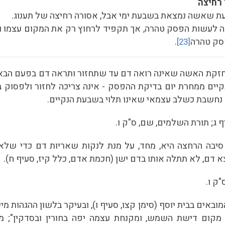
רחיצה
ובעת שאשה נמצאת בשבעת ימי אבל, אסורה רחיצה של תענוג.
ה לעשות הפסק טהרה, אך תקפיד לרחוץ רק את המקום עצמו 
פסק טהרה
.
[23]
קת האשה שאינה רואה דם עד שתחזור ותראה דם בפעם הבאה
ים ממחרת יום בדיקת ההפסק - אינה צריכה לחזור ולפסוק 
 נחשבת כשלב עצמאי שאינו תלוי בשבעת הנקיים.
ף ג; תורת השלמים, שם, ס"ק ו.
. סיבה הרחצה היא, מחד, על מנת לנקות שאריות דם כדי של
 דם, לא תתלה אותו בדם ישן (חכמת אדם, כלל קיז, סעיף ח).
ק ו.
אים בבית יוסף (סימן קצו, סעיף ו), ובעיקר בלשון ההגהות מיי
ו מקום דישת השמש, ומקנחת עצמה יפה בחורין ובסדקין"; 