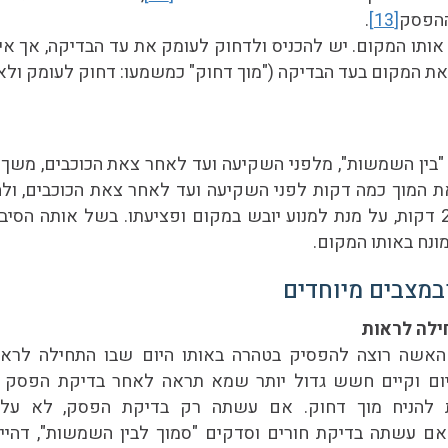
ההפסק
[13]
.
 אותו המקום. יש להכניס ולדחוק לעומק את עד הבדיקה, אך אין
 את המקום בעד הבדיקה ("מוך דחוק" כמשמעו: דחוק לעומק ולא
את המוך כמה דקות לפני השקיעה ועד לאחר צאת הכוכבים, 
להשאירו בפנים למעלה מ-25 דקות, על מנת למנוע יובש במקום ופציעתו. בשל אותה 
ונח באותו המקום.
במצבים מיוחדים
ילה לראות
האשה רוצה להפסיק בטהרה באותו היום שבו התחילה לראו
היום וקיים חשש גדול יותר שמא תראה לאחר בדיקת הפסק 
ת להניח מוך דחוק. אם עשתה רק בדיקת הפסק, לא על
הרה.לדעת הרמ"א74, אם עשתה בדיקת חורים וסדקים "סמוך לבין השמשות", דה