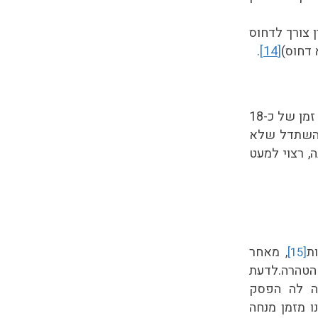
 צורך לדחוס
 דחוס)
[14]
.
המוך צריך להיות מונח כל זמן "בין השמשות", מלפני השקיעה ועד לאחר צאת הכוכבים, משך זמן של כ-18
ולהשתדל שלא
הסיבה, רצוי למעט
ת
, מאחר
[15]
הטהרה.לדעת
ה לה הפסק
יינו מזמן מנחה