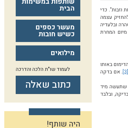
שותפות במשימות
הבית
 וזבות"
. כדי
החזיק עצמה
הרה ובלעדיה
מעשר כספים
מיום המחרת
כשיש חובות
מילואים
הדימום באותו
לעמוד שו"ת הלכה והדרכה
[3
. אם בדקה
כתוב שאלה
 שתעשה מיד
יקה, ובלבד
היה שותף!