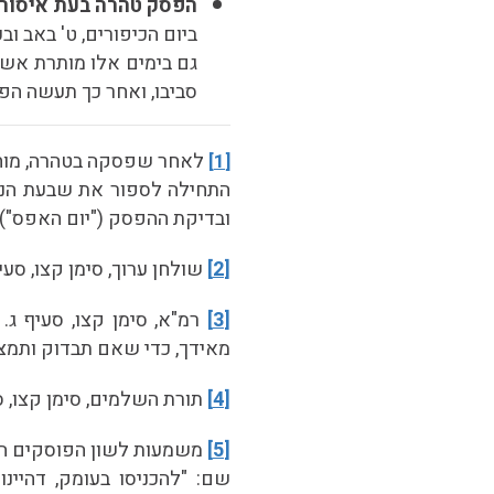
הפסק טהרה בעת איסור 
ביום הכיפורים, ט' באב 
גם בימים אלו מותרת אש
סביבו, ואחר כך תעשה ה
לאחר שפסקה בטהרה, מוחז
[1]
התחילה לספור את שבעת הנקי
ובדיקת ההפסק ("יום האפס")
[2]
שולחן ערוך, סימן קצו, סעי
[3]
רמ"א, סימן קצו, סעיף ג
מאידך, כדי שאם תבדוק ותמצא
[4]
תורת השלמים, סימן קצו, ס"
[5]
משמעות לשון הפוסקים המוב
שם: "להכניסו בעומק, דהיינ