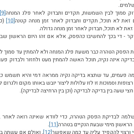
שלמים.
ק סמוך לבין השמשות, תקדים ותבדוק לאחר פלג המנחה
[9]
 זאת לא תוכל, תקדים ותבדוק לאחר זמן מנחה קטנה
[10]
(כש
זאת לא תוכל, תבדוק לאחר זמן מנחה גדולה.
קר - די בכך להחשיבו כהפסק, אלא אם זהו היום הראשון שבו
ת הפסק הטהרה כבר משעת פלג המנחה ולא להמתין עד סמוך 
יקה אינה נקיה, תוכל האשה להמתין מעט ולחזור ולבדוק פעם
מה פעמים, עד שתצא בדיקה נקיה ממראה דמי והיא תשמש כ
צופות וסמוכות זו לזו עלולות ליצור יובש באותו מקום ולגרום 
צי שעה בין בדיקה לבדיקה (וכן בין הרחיצה לבדיקה).
למה לבדיקת הפסק הטהרה, כדי לוודא שאינה רואה לאחר 
 הראשון מימי שבעת הנקיים בטהרה
[11]
.
ורצוי להקפיד עליה עד כמה שאפשר
[12]
, ואולם אם עשתה ב