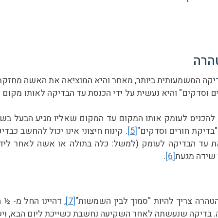
הרה
קה המשמעותית ביותר, מאחר והיא המוציאה את האשה מחזקת 
ם וסדקים" והיא נעשית על ידי הכנסת עד הבדיקה לאותו מקום 
להכניס לעומק אותו המקום עד המקום שאליו מגיע הבעל בש
"בדיקת חורים וסדקים"
[5]
. קינוח חיצוני אינו יכול להחשב כבד
עד הבדיקה לעומק (למשל: כלה בתולה או אשה לאחר ליד
 שידה מגעת
[6]
.
טהרה צריך להיות "סמוך לבין השמשות"
[7]
, דהיינו החל מ- ½
. בדיקה שנעשתה לאחר השקיעה נחשבת כשייכת ליום הבא, ויש