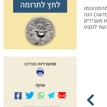
לחץ לתרומה
מהתנהגותו
רעה).הנה
ו מעבירים
העת לנקוט
אפשרויות הורדה:
שתף:
שבעה נקיים
הנחיות לטבילה בליל
חג השבועות תשפ"ב
הרב אליקים לבנון