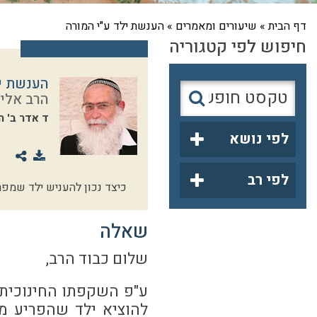
דף הבית
»
שיעורים ומאמרים
»
הענשת ילד ע"י המורה
חיפוש לפי קטגוריה
הענשת יל
הרב אליק
ד אדר ב' 
לפי נושא
לפי רב
כיצד נכון להעניש ילד שמפר
שאלה
שלום כבוד הרב,
ע"פ השקפתו החינוכית ש
להוציא ילד שהפריע מ