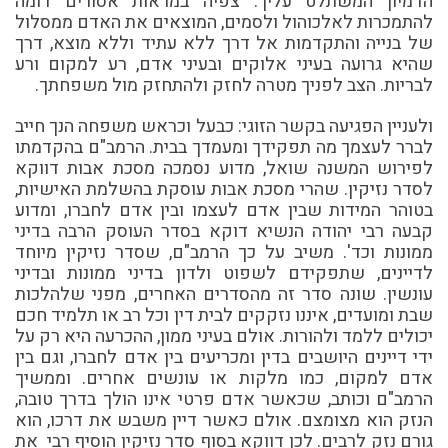
הדמיון המשתלט עליך. צפיה במראות אסורים דומה
להתמכרות לאלכוהול ולסמים, המוצאים את האדם ממסלול
של בנייה והתקדמות אל דרך ללא עתיד וללא מוצא, דרך
שהיא גרועה בעיני אלוקים ובעיני אדם, רע למקום ורע
לבריות. הצב לפניך מטרה לחזק ולהתחזק מול משפחתך.
ולעניין הפגיעה בקשר הזוגי: כבעל וכראש משפחה הנך חייב
לברר לעצמך מה תפקידך ומעמדך בבית. הרמב"ם בהקדמתו
לפירוש המשנה שואל, מדוע נסמכה מסכת אבות דווקא
לסדר נזיקין. שהרי מסכת אבות עוסקת בהשלמת האישיות,
בטוהר המידות שבין אדם לעצמו ובין אדם לחברו, ומדוע
קבעה רבי יהודה הנשיא דוקא בסדר העוסק הרבה בדיני
ממונות וכד'. משיב על כך הרמב"ם, שסדר נזיקין מיוחד
לדיינים, שתפקידם לשפוט ולדון בדיני ממונות ובדיני
עונשין. שונה סדר זה מהסדרים האחרים, מפני שלהלכות
שבת ומועדים, איננו נזקקים לבית דין וכל רב או תלמיד חכם
יכולים ללמד ולהורות. אולם בעיני ממון, ההכרעה היא רק על
ידי דיינים היושבים בדין ומכריעים בין אדם לחברו, וגם בין
אדם למקום, כמו מלקות או עונשים אחרים. וממשיך
הרמב"ם וכותב, שכאשר אדם פרטי אינו הולך בדרך טובה,
הנזק הוא מצומצם. אולם כאשר דיין משבש את דרכו, הוא
גורם נזק לרבים. לכן דווקא בסוף סדר נזיקין הוסיף רבי את