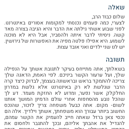
שאלה
שלום כבוד הרב,
לצערי, כמה פעמים נכנסתי למקומות אסורים באינטרנט.
לפני שבוע אשתי גילתה את הדבר והיא הגיבה בצורה מאד
קשה. ניסיתי לדבר איתה ולהסביר, אבל היא לא מוכנה
לשמוע. היא אפילו פלטה מפיה את האפשרות של גירושין.
יש לנו שני ילדים ואני אובד עצות.
תשובה
בשאלתך, אתה מתייחס בעיקר לתגובת אשתך על הנפילה
שלך, ועל ערעור הקשר ביניכם. לפי האמת, הדאגה שלך
צריכה להתמקד בראש ובראשונה בעצמך, לבדוק כיצד קרה
הדבר שגלשת לא רק באינטרנט אלא גלשת במדרון
החלקלק אשר נפער, ומדוע לא החזקת מעמד. דע לך
שהכל נובע מהסחפות אחרי עולם הדמיון המושך אותנו
לשום- מקום. אתה כבעל משפחה צריך לזכור, שהנכס
החשוב ביותר עבורך הוא משפחתך, אשתך וילדיך. אלה הם
נכסי צאן ברזל שאתה חייב להעמיק את הקשר עמהם,
להגדיל את אהבתך אליהם, ובכך להתגבר ולחסום את