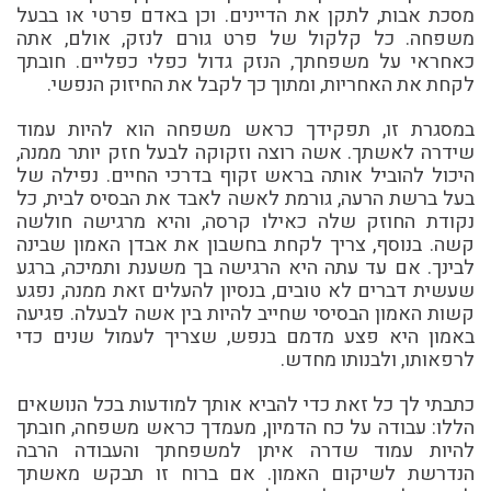
מסכת אבות, לתקן את הדיינים. וכן באדם פרטי או בבעל
משפחה. כל קלקול של פרט גורם לנזק, אולם, אתה
כאחראי על משפחתך, הנזק גדול כפלי כפליים. חובתך
לקחת את האחריות, ומתוך כך לקבל את החיזוק הנפשי.
במסגרת זו, תפקידך כראש משפחה הוא להיות עמוד
שידרה לאשתך. אשה רוצה וזקוקה לבעל חזק יותר ממנה,
היכול להוביל אותה בראש זקוף בדרכי החיים. נפילה של
בעל ברשת הרעה, גורמת לאשה לאבד את הבסיס לבית, כל
נקודת החוזק שלה כאילו קרסה, והיא מרגישה חולשה
קשה. בנוסף, צריך לקחת בחשבון את אבדן האמון שבינה
לבינך. אם עד עתה היא הרגישה בך משענת ותמיכה, ברגע
שעשית דברים לא טובים, בנסיון להעלים זאת ממנה, נפגע
קשות האמון הבסיסי שחייב להיות בין אשה לבעלה. פגיעה
באמון היא פצע מדמם בנפש, שצריך לעמול שנים כדי
לרפאותו, ולבנותו מחדש.
כתבתי לך כל זאת כדי להביא אותך למודעות בכל הנושאים
הללו: עבודה על כח הדמיון, מעמדך כראש משפחה, חובתך
להיות עמוד שדרה איתן למשפחתך והעבודה הרבה
הנדרשת לשיקום האמון. אם ברוח זו תבקש מאשתך