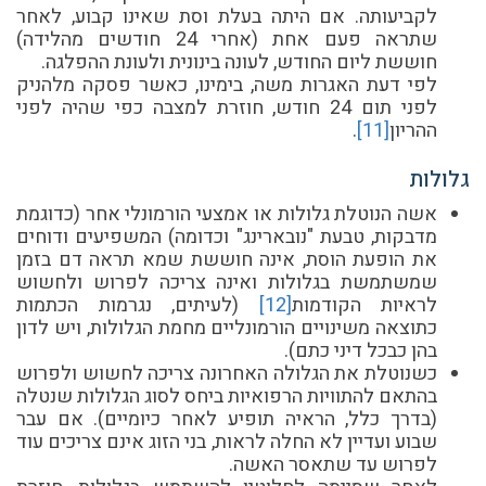
לקביעותה. אם היתה בעלת וסת שאינו קבוע, לאחר
שתראה פעם אחת (אחרי 24 חודשים מהלידה)
חוששת ליום החודש, לעונה בינונית ולעונת ההפלגה.
לפי דעת האגרות משה, בימינו, כאשר פסקה מלהניק
לפני תום 24 חודש, חוזרת למצבה כפי שהיה לפני
ההריון
[11]
.
גלולות
אשה הנוטלת גלולות או אמצעי הורמונלי אחר (כדוגמת
מדבקות, טבעת "נובארינג" וכדומה) המשפיעים ודוחים
את הופעת הוסת, אינה חוששת שמא תראה דם בזמן
שמשתמשת בגלולות ואינה צריכה לפרוש ולחשוש
לראיות הקודמות
[
2]
1
(לעיתים, נגרמות הכתמות
כתוצאה משינויים הורמונליים מחמת הגלולות, ויש לדון
בהן כבכל דיני כתם).
כשנוטלת את הגלולה האחרונה צריכה לחשוש ולפרוש
בהתאם להתוויות הרפואיות ביחס לסוג הגלולות שנטלה
(בדרך כלל, הראיה תופיע לאחר כיומיים). אם עבר
שבוע ועדיין לא החלה לראות, בני הזוג אינם צריכים עוד
לפרוש עד שתאסר האשה.