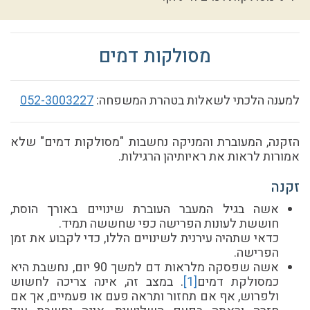
מסולקות דמים
למענה הלכתי לשאלות בטהרת המשפחה:
052-3003227
הזקנה, המעוברת והמניקה נחשבות "מסולקות דמים" שלא
אמורות לראות את ראיותיהן הרגילות.
זקנה
אשה בגיל המעבר העוברת שינויים באורך הוסת,
חוששת לעונות הפרישה כפי שחששה תמיד.
כדאי שתהיה עירנית לשינויים הללו, כדי לקבוע את זמן
הפרישה.
אשה שפסקה מלראות דם למשך 90 יום, נחשבת היא
כמסולקת דמים
[
1]
. במצב זה, אינה צריכה לחשוש
ולפרוש, אף אם תחזור ותראה פעם או פעמיים, אך אם