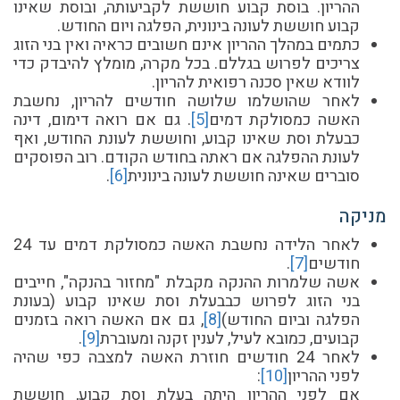
ההריון. בוסת קבוע חוששת לקביעותה, ובוסת שאינו
קבוע חוששת לעונה בינונית, הפלגה ויום החודש.
כתמים במהלך ההריון אינם חשובים כראיה ואין בני הזוג
צריכים לפרוש בגללם. בכל מקרה, מומלץ להיבדק כדי
לוודא שאין סכנה רפואית להריון.
לאחר שהושלמו שלושה חודשים להריון, נחשבת
האשה כמסולקת דמים
[5
]
. גם אם רואה דימום, דינה
כבעלת וסת שאינו קבוע, וחוששת לעונת החודש, ואף
לעונת ההפלגה אם ראתה בחודש הקודם. רוב הפוסקים
סוברים שאינה חוששת לעונה בינונית
[6]
.
מניקה
לאחר הלידה נחשבת האשה כמסולקת דמים עד 24
חודשים
[
7]
.
אשה שלמרות ההנקה מקבלת "מחזור בהנקה", חייבים
בני הזוג לפרוש כבבעלת וסת שאינו קבוע (בעונת
הפלגה וביום החודש)
[
8
]
, גם אם האשה רואה בזמנים
קבועים, כמובא לעיל, לענין זקנה ומעוברת
[9
]
.
לאחר 24 חודשים חוזרת האשה למצבה כפי שהיה
לפני ההריון
[
10]
:
אם לפני ההריון היתה בעלת וסת קבוע, חוששת