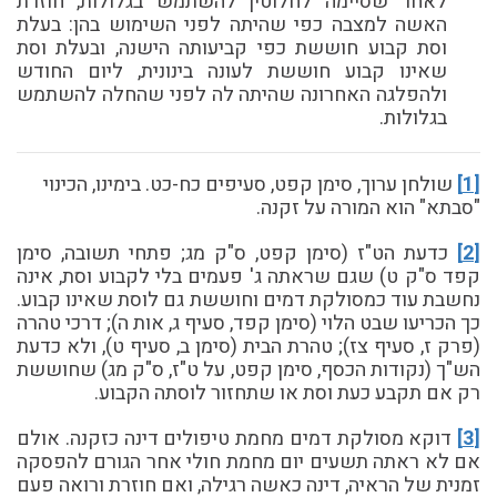
לאחר שסיימה לחלוטין להשתמש בגלולות, חוזרת
האשה למצבה כפי שהיתה לפני השימוש בהן: בעלת
וסת קבוע חוששת כפי קביעותה הישנה, ובעלת וסת
שאינו קבוע חוששת לעונה בינונית, ליום החודש
ולהפלגה האחרונה שהיתה לה לפני שהחלה להשתמש
בגלולות.
[1]
שולחן ערוך, סימן קפט, סעיפים כח-כט. בימינו, הכינוי
"סבתא" הוא המורה על זקנה.
[2]
כדעת הט"ז (סימן קפט, ס"ק מג; פתחי תשובה, סימן
קפד ס"ק ט) שגם שראתה ג' פעמים בלי לקבוע וסת, אינה
נחשבת עוד כמסולקת דמים וחוששת גם לוסת שאינו קבוע.
כך הכריעו שבט הלוי (סימן קפד, סעיף ג, אות ה); דרכי טהרה
(פרק ז, סעיף צז); טהרת הבית (סימן ב, סעיף ט), ולא כדעת
הש"ך (נקודות הכסף, סימן קפט, על ט"ז, ס"ק מג) שחוששת
רק אם תקבע כעת וסת או שתחזור לוסתה הקבוע.
[3]
דוקא מסולקת דמים מחמת טיפולים דינה כזקנה. אולם
אם לא ראתה תשעים יום מחמת חולי אחר הגורם להפסקה
זמנית של הראיה, דינה כאשה רגילה, ואם חוזרת ורואה פעם