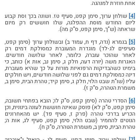
אחת חוזרת למנהגה.
[4]
שולחן ערוך, סימן קפט, סעיף טז. ושונה בכך וסת קבוע
ליום החודש מוסת ההפלגה, שלו חוששים רק מיום
שראתה (ש"ך, סימן קפט, ס"ק מה).
[5]
בגמרא (נדה, דף ח, עמוד ב) ובשולחן ערוך (סימן קפט,
סעיפים לג-לד) מוגדרת המעוברת כמסולקת דמים רק
לאחר שהוכר עוברה, כלומר, לאחר שלושה חודשים.
האגרות משה (יורה דעה, חלק ג, סימן נב, אות א) כותב, כי
בימינו כשהבדיקות הרפואיות מורות על כך שהיא מעוברת,
דינה כמסולקת דמים גם לפני שלושה חודשים, ויש חולקים
עליו (שו"ת שבט הלוי, חלק ג, סימן קיד; טהרת הבית, סימן ב,
משמרת הטהרה, ס"ק ז).
[6]
הסדרי טהרה (סימן קפט, ס"ק לו; הובא בפתחי תשובה,
סימן קפט, ס"ק לא) פוסק שאינה חוששת לעונה בינונית, וכן
הכריע בדרכי טהרה (פרק ז, סעיף פד). יש מהאחרונים
הנוטים להחמיר (שבט הלוי, סימן קפט, סעיף לג, אות ה;
טהרת הבית, סימן ב, משמרת הטהרה, ס"ק ח).
[7]
שולחן ערוך, סימן קפט, סעיף לג - הואיל ו"איבריה