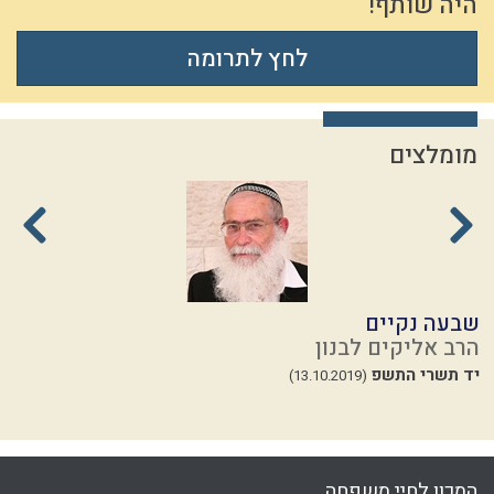
היה שותף!
לחץ לתרומה
מומלצים
שבעה נקיים
ל
הרב אליקים לבנון
ה
יד תשרי התשפ
ז
(13.10.2019)
23
המכון לחיי משפחה