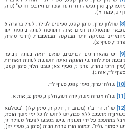
מתפרקין, ואין נפשה חוזרת עד עשרים וארבע חודש" (נדה,
דף ט, עמוד א).
[8]
שולחן ערוך, סימן קפט, סעיפים לג-לד. לעיל בהערה 6
נתבאר שמסולקת דמים אינה חוששת לעונה בינונית. יש
מחמירים במניקה יותר מבזקנה ומבמעוברת (דרכי טהרה,
פרק ז, סעיף צ).
[9]
יש מהאחרונים הכותבים, שאם רואה בעונה קבועה
קובעת וסת לחודשי ההנקה ואינה חוששת לעונות האחרות
(עיין דרכי טהרה, פרק ז, סעיף צא; שבט הלוי, סימן קפט,
סעיף לד, אות ג).
[10]
שולחן ערוך, סימן קפט, סעיף לד.
[11]
שו"ת אגרות משה, יורה דעה, חלק ג, סימן נב, אות א.
[12]
שו"ת הרדב"ז (מכתב יד, חלק ח, סימן קלו): "בשלמא
כשאורַח מתעכב ללא סבה, יש לחוש לו כל ימי משך הוסת,
אבל במתעכב על ידי משקה שיש בטבעו לפעול פעולה זו,
יש לסמוך עליו". וכמוהו הורו טהרת הבית (סימן ב, סעיף יח);