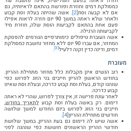
חזרה וראתה בפעם השלישית, אינה נחשבת עוד
כמסולקת דמים וחוזרת ופורשת בהתאם לראיותיה, גם
אם לא קבעה וסת
[2]
. אשה שהיתה בעלת וסת קבוע
ולאחר שלא ראתה במשך 90 יום חזרה לראות אפילו
פעם אחת בהתאם לקביעות הוסת שלה, חוזרת מיד
לקביעותה הרגילה.
אשה העוברת טיפולים כימותרפיים הגורמים להפסקת
המחזור, אם עברו 90 יום ללא מחזור נחשבת כמסולקת
[3]
דמים, ודינה כדין זקנה דלעיל
.
מעוברת
רוב הנשים אינן מקבלות כלל מחזור מתחילת ההריון.
בחודש הראשון להריון חייבים בני הזוג לפרוש כפי
שנהגו קודם, בעלת וסת קבוע כדרכה, ובעלת וסת שאינו
קבוע כדרכה.
לאחר עונת פרישה זו, אין צורך לפרוש, שהרי לא ראתה
דימום. רק באשה בעלת וסת קבוע
לתאריך בחודש
,
חייבים בני הזוג לפרוש ביום החודש למשך שלושה
חודשים מתחילת ההריון
[4]
.
אשה שיש לה דימום גם בעת ההריון, במשך שלושת
חודשי ההריון הראשונים חוששת כפי שנהגה לפני