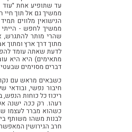
עד שתופיע אחת "עוד יו
ממשיך גם אל תוך חיי ה
הנישואין מלווים תמיד
ממשיך לחפש - הייתי מ
שהרי מותר להתגרש, אי
מתוך דרך ארץ ומתוך אמ
לדעת שאתה עומד להפגש 
מתאימים) היא היא עו
דברים מסוימים שבעטי
כשבאים מראש עם נקודת 
חיבור נפשי, ובודאי ש
ריכוז כל כוחות הנפש, 
רעהו. רק ככה ישנה אפ
כשהוא מברר לעצמו ש"זו
לבנות משהו משותף ביח
חרב הגירושין המאפשרת