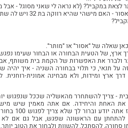
 לצאת במקביל? (לא נראה לי שאני מסוגל - אבל מע
אם זה מותר) ב. ואם זה אסור - האם מישהי שהיא
קביל?
כאן שאלה של "אסור" או "מותר".
ך ארץ, של הטעית הבחורה או הבחור שעימו נפגשי
ר ולברר את האפשרות של הקמת בית משותף, אבל
 על תנאי, כי תלוי בבחורה השניה - איך יהיה ש
דרך ארץ ומידות, ולא מבחינה אמונית-רוחנית. ל
ית - צריך להשתחרר מהאשליה שככל שנפגוש יותר 
 את האחת והיחידה. אם אתה מאמין שיש מיש
שמכוון את העניינים, אז אתה
להתחתן עם הראשונה שפגש, אבל גם אם לא -
ו סחורה, להסתכל, להשוות ולבחור את הטוב יותר, 