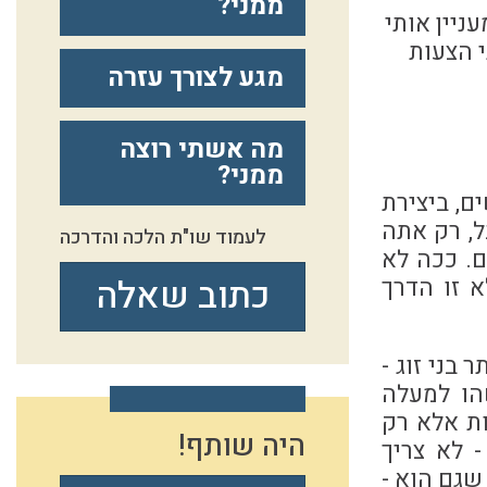
ממני?
ניין אותי
 רווקה בת 32 ויש לה שתי הצעות
מגע לצורך עזרה
מה אשתי רוצה
ממני?
ם, ביצירת
, רק אתה
לעמוד שו"ת הלכה והדרכה
ם. ככה לא
כתוב שאלה
א זו הדרך
בני זוג -
הו למעלה
 יודע וברור לך שלא צריך לפגוש 100 בחורות אלא רק
היה שותף!
 לא צריך
שגם הוא -