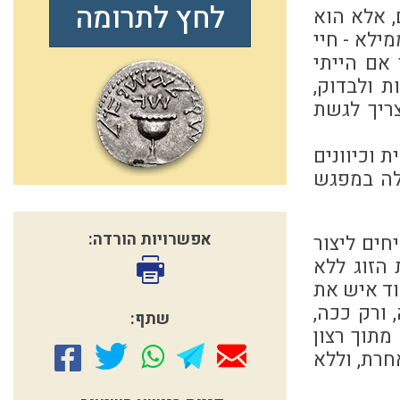
לחץ לתרומה
, אלא הוא
ילא - חיי
 אם הייתי
ת ולבדוק,
צריך לגשת
 וכיוונים
לה במפגש
אפשרויות הורדה:
חים ליצור
 הזוג ללא
וד איש את
ורק ככה,
שתף:
מתוך רצון
רת, וללא