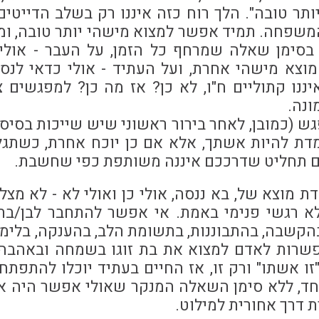
תר טובה". הלך רוח כזה איננו רק בשלב הדייטים
משפחה. תמיד אפשר למצוא מישהי יותר טובה, וממ
 בסימן שאלה שמרחף כל הזמן, על העבר - אולי
וצא מישהי אחרת, ועל העתיד - אולי כדאי לנסו
ננו קתוליים ח"ו, לא כן? אז מה כן? למפגשים 
ונה.
(כמובן, לאחר בירור ראשוני שיש שייכות בסיסית
מדת להיות אשתך, אלא אם כן יוכח אחרת, כשתג
ם תחליט שדרככם איננה משותפת כפי שחשבת.
מוצא של, בא ננסה, אולי כן ואולי לא - לא מצלי
לא רגשי פנימי באמת. אי אפשר להתחבר לבן/בת
בהקשבה, בהתבוננות, בתשומת הלב, בהענקה, בלימ
שרות לאדם למצוא את בת זוגו בשמחה ובאהבה, 
 אשתו" ורק זו, אז החיים בעתיד יוכלו להתפתח 
ד, ללא סימן השאלה המנקר שאולי אפשר היה אח
 דרך אחורית למילוט.