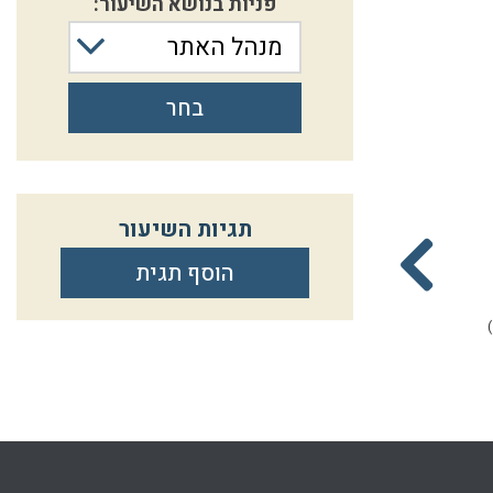
פניות בנושא השיעור:
מנהל האתר
בחר
תגיות השיעור
הנחיות לטבילה בליל
שבעה נקיים
הוסף תגית
חג השבועות תשפ"ב
הרב אליקים לבנון
הרב אליקים לבנון
יד תשרי התשפ
(13.10.2019)
כב אייר התשפב
(23.05.2022)