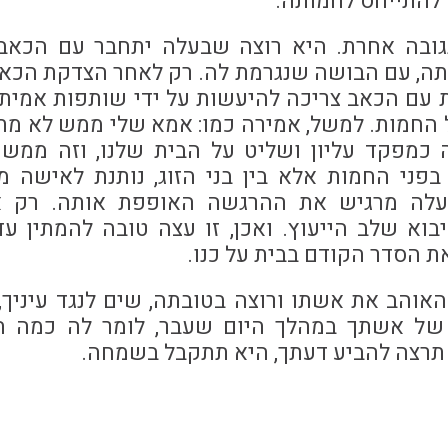
להתייחס לחמותה.
ובה אחרת. היא רוצה שבעלה יתחבר עם הכאב
ה, עם הבושה שנגרמת לה. רק לאחר הצדקת הכאב
 עם הכאב צריכה להיעשות על ידי שותפות אמית
החמות. למשל, אמירה כמו: אמא שלי ממש לא מת
כמפקד עליון ושליט על הבית שלנו, וזה ממש 
בפני החמות אלא בין בני הזוג, נותנת לאישה מר
לה מרגיש את ההרגשה האופפת אותה. רק א
וא שלב הייעוץ. ואכן, זו עצה טובה להמתין ע
את הסדר הקודם בבית על כנו.
האוהב את אשתו ורוצה בטובתה, שים לנגד עיניך,
של אשתך במהלך היום שעבר, לומר לה כמה ה
 תרצה להביע דעתך, היא תתקבל בשמחה.