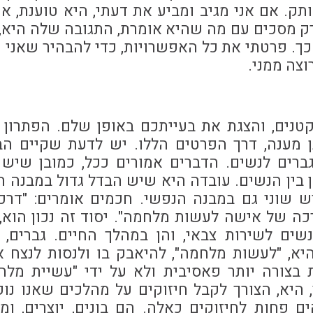
תק. אם אני מגיב ומביע את דעתי, היא טוענת, 
י רק מסכים עם מה שהיא אומרת, התגובה שלה היא
ך. פרטתי את כל האפשרויות, כדי להבהיר שאני ח
וצה ממני.
נים, והצגת את בעייתכם באופן שלם. הפתרון ב
 מענה, דרך הפרטים הללו. יש לדעת שקיים הב
 גברים לנשים. הדברים אמורים ככל, כמובן שיש 
ן בין הנשים. עובדה היא שיש הבדל גדול במבנה הבי
ש שוני גם במבנה הנפשי. חכמים אומרים: "דרכ
כה של אישה לעשות מלחמה". יסוד זה נכון הוא,
נשים לשירות צבאי, והן במהלך החיים. גברים,
יא, "לעשות מלחמה", להיאבק בו ולנסות לנצח 
 בצורה יותר פאסיבית ולא על ידי "עשיית מלח
 היא, הצורך לקבל חיזוקים על מהלכים שאנו נו
ים פחות לחיזוקים כאלה. הם בונים, יוצרים, ו