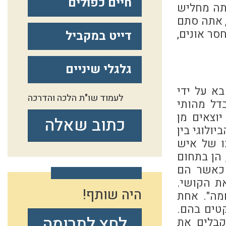
חיים כפולים
אתה מחליש
, אתה סתם
סר אונים,
דייט במקביל
גלגלי שיניים
א על ידי
לעמוד שו"ת הלכה והדרכה
דל מהותי
יוצאים מן
כתוב שאלה
ולוגי בין
ו של איש
 הן בתחום
 כאשר הם
את הקושי.
היה שותף!
מה". אחת
קטים בהם.
לחץ לתרומה
מקבלים את