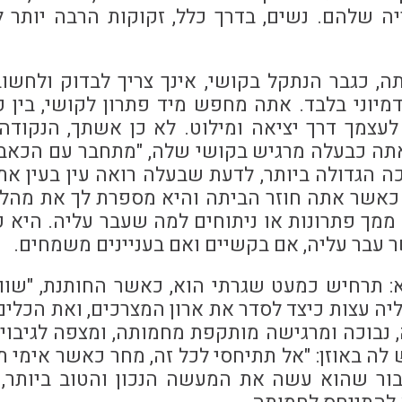
 שלהם. נשים, בדרך כלל, זקוקות הרבה יותר ל
תה, כגבר הנתקל בקושי, אינך צריך לבדוק ולחשו
מיוני בלבד. אתה מחפש מיד פתרון לקושי, בין פ
 לעצמך דרך יציאה ומילוט. לא כן אשתך, הנקוד
ה כבעלה מרגיש בקושי שלה, "מתחבר עם הכאב"
ה הגדולה ביותר, לדעת שבעלה רואה עין בעין את
כאשר אתה חוזר הביתה והיא מספרת לך את מהלך 
מך פתרונות או ניתוחים למה שעבר עליה. היא 
עבר עליה, אם בקשיים ואם בעניינים משמחים.
: תרחיש כמעט שגרתי הוא, כאשר החותנת, "שוו
יה עצות כיצד לסדר את ארון המצרכים, ואת הכלים
לה, נבוכה ומרגישה מותקפת מחמותה, ומצפה לגיבוי
לה באוזן: "אל תתיחסי לכל זה, מחר כאשר אימי תי
בור שהוא עשה את המעשה הנכון והטוב ביותר, 